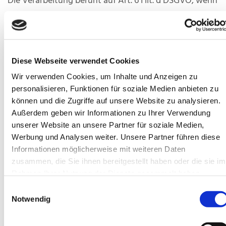
Die Verarbeitung beruht auf Art. 6 I lit. d DSGVO, wenn
die Verarbeitung zum Schutz lebenswichtiger
Interessen der betroffenen Person oder einer anderen
natürlichen Person erforderlich ist. Dies kann dann ein
seltener Fall sein, wenn sich eine betroffene Person
Diese Webseite verwendet Cookies
schwer verletzt und daher dessen personenbezogenen
Wir verwenden Cookies, um Inhalte und Anzeigen zu
Daten z.B. an einen Arzt weitergegeben werden.
personalisieren, Funktionen für soziale Medien anbieten zu
können und die Zugriffe auf unsere Website zu analysieren.
Die Verarbeitung beruht auf Art. 6 I lit. f DSGVO, wenn
Außerdem geben wir Informationen zu Ihrer Verwendung
unserer Website an unsere Partner für soziale Medien,
die Verarbeitung zur Wahrung der berechtigten
Werbung und Analysen weiter. Unsere Partner führen diese
Interessen des Verantwortlichen oder eines Dritten
Informationen möglicherweise mit weiteren Daten
erforderlich ist, sofern nicht die Interessen oder
zusammen, die Sie ihnen bereitgestellt haben oder die sie im
Grundrechte und Grundfreiheiten der betroffenen
Rahmen Ihrer Nutzung der Dienste gesammelt haben.
Person, die den Schutz personenbezogener Daten
Einwilligungsauswahl
erfordern, überwiegen.
Notwendig