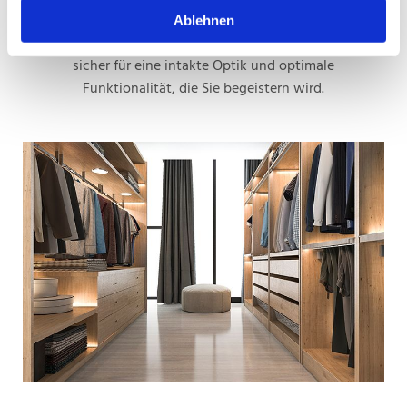
Einbau von genormten Bauteilen in Möbeln und
Ablehnen
Geräten aller Art. Hierdurch sorgen wir schnell und
sicher für eine intakte Optik und optimale
Funktionalität, die Sie begeistern wird.